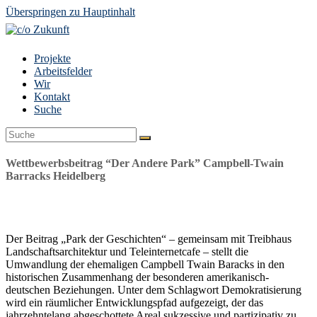
Überspringen zu Hauptinhalt
Projekte
Arbeitsfelder
Wir
Kontakt
Suche
Suche
Senden
Wettbewerbsbeitrag “Der Andere Park” Campbell-Twain
Barracks Heidelberg
Der Beitrag „Park der Geschichten“ – gemeinsam mit Treibhaus
Landschaftsarchitektur und Teleinternetcafe – stellt die
Umwandlung der ehemaligen Campbell Twain Baracks in den
historischen Zusammenhang der besonderen amerikanisch-
deutschen Beziehungen. Unter dem Schlagwort Demokratisierung
wird ein räumlicher Entwicklungspfad aufgezeigt, der das
jahrzehntelang abgeschottete Areal sukzessive und partizipativ zu