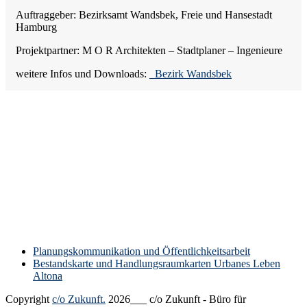
Auftraggeber: Bezirksamt Wandsbek, Freie und Hansestadt
Hamburg
Projektpartner: M O R Architekten – Stadtplaner – Ingenieure
weitere Infos und Downloads:
Bezirk Wandsbek
vorheriger
Planungskommunikation und Öffentlichkeitsarbeit
Beitrag:
Nächster
Bestandskarte und Handlungsraumkarten Urbanes Leben
Beitrag:
Altona
Copyright
c/o Zukunft.
2026___ c/o Zukunft - Büro für