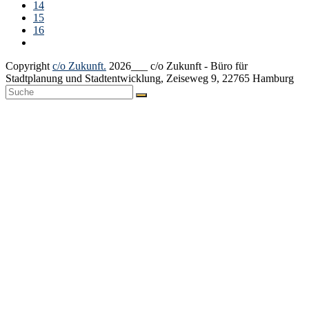
Seite
14
Seite
15
Seite
16
Vorwärts
Copyright
c/o Zukunft.
2026___ c/o Zukunft - Büro für
Stadtplanung und Stadtentwicklung, Zeiseweg 9, 22765 Hamburg
An
den
Anfang
scrollen