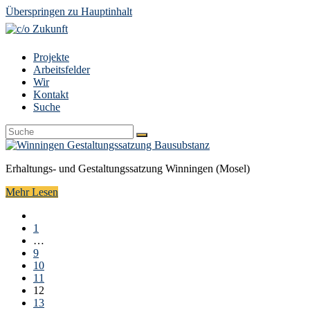
Überspringen zu Hauptinhalt
Projekte
Arbeitsfelder
Wir
Kontakt
Suche
Suche
Senden
Erhaltungs- und Gestaltungssatzung Winningen (Mosel)
Mehr Lesen
Vorheriger
Seite
1
…
Seite
9
Seite
10
Seite
11
Seite
12
Seite
13